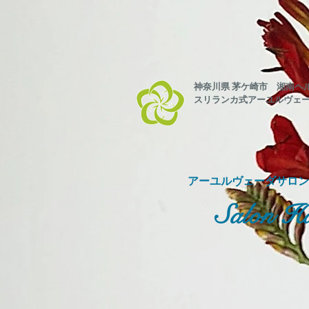
神奈川県 茅ケ崎市 湘南ヘ
スリランカ式
アーユルヴェ
​アーユルヴェーダサロ
Salon Ha