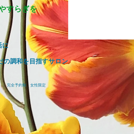
やすらぎを
活に
だの調和を目指すサロン
せ
完全予約制
女性限定