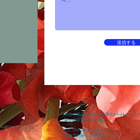
送信する
神奈川県茅ケ崎市東海岸北4-6-44イースト
茅ヶ崎駅南口徒歩13分
reated with
Wix.com
Tel : 090-3510-9134
完全予約制 女性限定