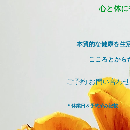
心と体に
本質的な健康を
生
​ こころとから
ご予約 お問い合わ
​＊休業日＆予約済み記載