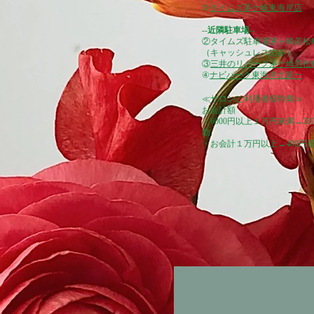
①
タイムズ茅ケ崎東海岸店
​​--
近隣駐車場
--
​②
タイムズ駐車場茅ヶ崎若松
​（キャッシュレスのみ）
③
三井のリパーク茅ケ崎若松
​④
ナビパーク東海岸北第一
≪サロンご利用者様特典≫
お会計額
・6000円以上
１万円未満→20
助
・お会計１万円以上→400円