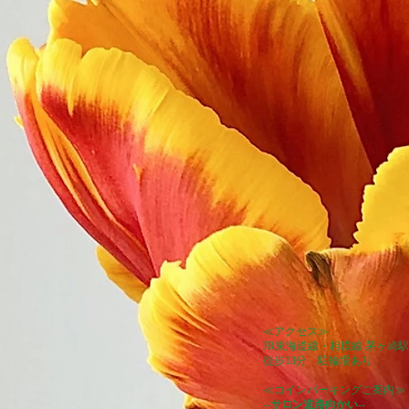
≪アクセス≫
JR東海道線・相模線 茅ヶ崎駅
徒歩13分
​ 駐輪場あり
≪コインパーキングご案内≫
--
サロン道路向かい
--