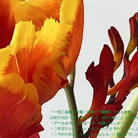
＊
一日二名様（午前・午後）で調整しております
。午
以降応相談で承っております（施術内容によって最
​＊
アーユルヴェーダは一日一名様
に限らせていただ
＊ご希望日をいくつかご検討いただき予約フォーム
​＊ご予約や変更・キャンセルはなるべく
前日まで
に