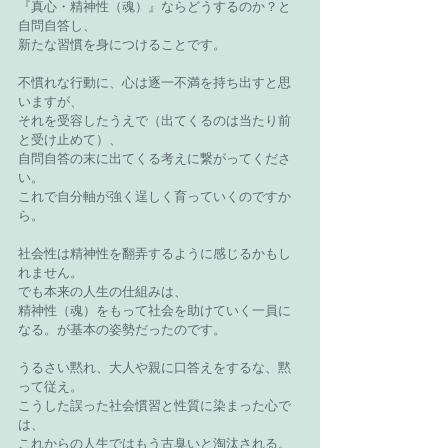
『真心・精神性（魂）』ならどうするのか？と
自問自答し、
新たな習慣を身につけることです。
不慣れな行動に、心は逐一不満を持ち出すと思
いますが、
それを受容したうえで（出てくるのは当たり前
と受け止めて）、
自問自答の末に出てくる考えに繋がってくださ
い。
これで自分軸が強く逞しく育っていくのですか
ら。
社会性は精神性を翻弄するように感じるかもし
れません。
でも本来の人生の仕組みは、
精神性（魂）をもって社会を助けていく一員に
なる。が基本の姿勢だったのです。
うるさい黙れ、大人や親に口答えをするな、黙
って従え。
こうした誤った社会慣習と性質に染まった心で
は、
これからの人生ではもう古臭いと淘汰される。