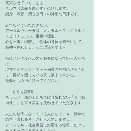
充実させていくことは、
ダルマ（大義を果たす）に値します。
調身・調息・調心は日々の神聖な日課です。
忘れないでいただきたい。
アーユルヴェーダは『メンタル・フィジカル・
スピリチュアル』重視の理論。
心を一番に理解し、物体の身体を健全にして、
精神を伴わせる。って理論ですよ～
特にメンタルヘルスが必要になっている人たち
は、
現在アイデンティティー崩壊の危機にさらされ
て、再起を図っている真っ最中ですから、
是非とも心得に持ってください。
ここからは説明に、
ちょっと一般の人たちでは耳慣れない『魂（精
神性）』と言う言葉を使わせていただきます。
人生の迷子になっている人たちは、今、精神性
の持ち直しを考えさせられていますよ。
ソーシャル（社会慣習に対応する性質）だけに
頼りきって生きてきましたが、