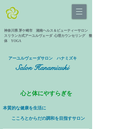
神奈川県 茅ケ崎市 湘南ヘルス＆ビューティーサロン
スリランカ式
アーユルヴェーダ 心理カウンセリング
整
体 YOGA
​アーユルヴェーダサロン ハナミズキ
Salon Hanamizuki
心と体にやすらぎを
本質的な健康を
生活に
​ こころとからだの調和を目指すサロン