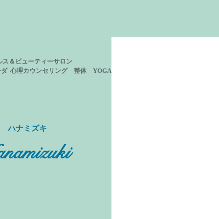
ルス＆ビューティーサロン
ーダ 心理カウンセリング
整体 YOGA
ン ハナミズキ
namizuki