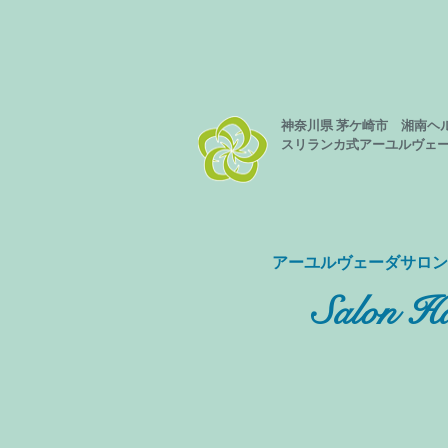
神奈川県 茅ケ崎市 湘南ヘ
スリランカ式
アーユルヴェ
​アーユルヴェーダサロ
Salon Ha