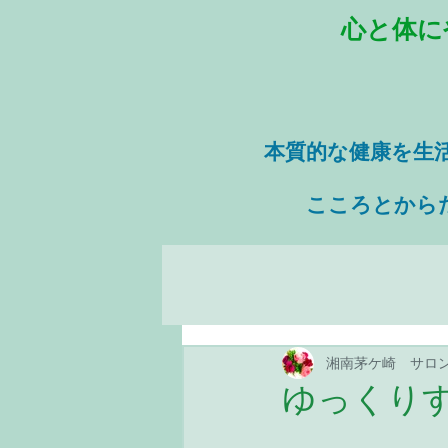
心と体に
本質的な健康を
生
​ こころとから
湘南茅ケ崎 サロ
ゆっくり