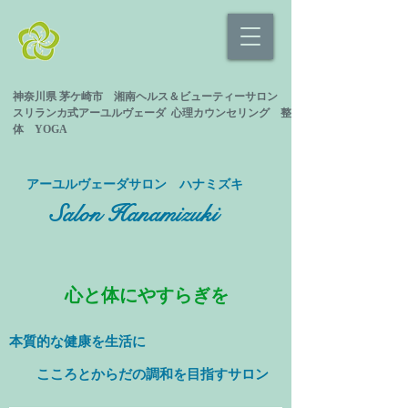
神奈川県 茅ケ崎市 湘南ヘルス＆ビューティーサロン
スリランカ式
アーユルヴェーダ 心理カウンセリング
整
体 YOGA
​アーユルヴェーダサロン ハナミズキ
Salon Hanamizuki
心と体にやすらぎを
本質的な健康を
生活に
​ こころとからだの調和を目指すサロン