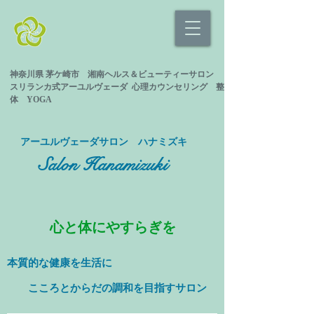
神奈川県 茅ケ崎市 湘南ヘルス＆ビューティーサロン
スリランカ式
アーユルヴェーダ 心理カウンセリング
整
体 YOGA
​アーユルヴェーダサロン ハナミズキ
Salon Hanamizuki
心と体にやすらぎを
本質的な健康を
生活に
​ こころとからだの調和を目指すサロン