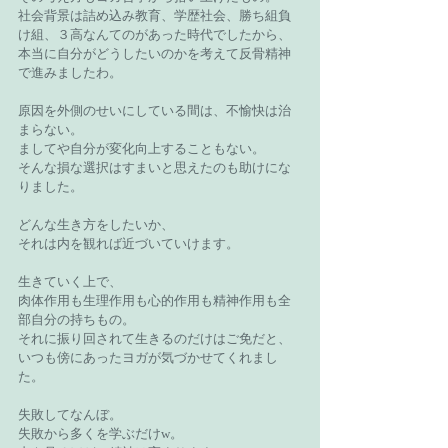
社会背景は詰め込み教育、学歴社会、勝ち組負
け組、３高なんてのがあった時代でしたから、
本当に自分がどうしたいのかを考えて反骨精神
で進みましたわ。
原因を外側のせいにしている間は、不愉快は治
まらない。
ましてや自分が変化向上することもない。
そんな損な選択はすまいと思えたのも助けにな
りました。
どんな生き方をしたいか、
それは内を観れば近づいていけます。
生きていく上で、
肉体作用も生理作用も心的作用も精神作用も全
部自分の持ちもの。
それに振り回されて生きるのだけはご免だと、
いつも傍にあったヨガが気づかせてくれまし
た。
失敗してなんぼ。
失敗から多くを学ぶだけw。