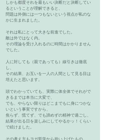
しかも都度それを最もいい決断だと決断してい
るということが理解できると、
問題は外側には一つもないという視点が私のな
かに生まれました。
それは私にとって大きな前進でした。
敵は外ではなく内。
その理論を受け入れるのに時間はかかりません
でした。
人に対しても（親であっても）線引きは徹底
し、
その結果、お互いを一人の人間として見る目は
培えたと思います。
頭でわかっていても、実際に体全体でそれがで
きるまでは本当に大変で、
でも、やらない限りはどこまでもに身につかな
いという事実ですから、
焦らず、慌てず、でも諦めずの精神で過ごし、
結果が出る日を楽しみにしてやるかッ！くらい
で続けました。
その考え方もヨガ哲学から拾い上げたもの。