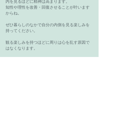
内を見るほどに精神は高まります。
知性や理性を改善・回復させることが叶います
からね。
ぜひ暮らしのなかで自分の内側を見る楽しみを
持ってください。
観る楽しみを持つほどに周りは心を乱す原因で
はなくなります。
持っていて楽しいものは、目に見えているもの
とは限りませんよ。
Recent Posts
See All