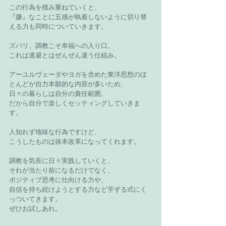
この行為を積み重ねていくと、
『嫌』なことに五感が執着しないように切り替
える力も同時についていきます。
ズバリ、調教こそ幸福への入り口。
これは逃避とはぜんぜん違う仕組み。
アーユルヴェーダやヨガを含めた東洋思想のほ
とんどが自力本願的な内容が多いため、
日々の暮らしは自分の責任範囲。
だから自分で楽しくセッティングしていきま
す。
人知れず地味な行為ですけど、
こうしたものは抜本改革になってくれます。
調教を気長に日々実践していくと、
それが当たり前になるだけでなく、
ポジティブ思考に仕向ける力や、
自信を持ち続けようとする力など芋ずる式にく
っついてきます。
ぜひお試しあれ。