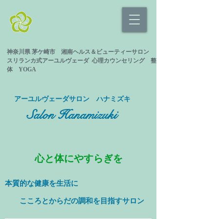
神奈川県 茅ケ崎市 湘南ヘルス＆ビューティーサロン
スリランカ式
アーユルヴェーダ 心理カウンセリング
整
体 YOGA
​アーユルヴェーダサロン ハナミズキ
Salon Hanamizuki
心と体にやすらぎを
本質的な健康を
生活に
​ こころとからだの調和を目指すサロン