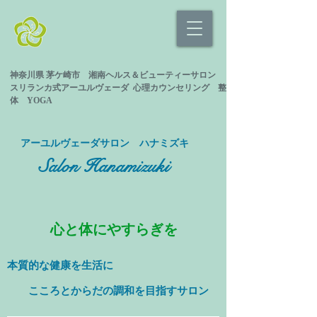
神奈川県 茅ケ崎市 湘南ヘルス＆ビューティーサロン
スリランカ式
アーユルヴェーダ 心理カウンセリング
整
体 YOGA
​アーユルヴェーダサロン ハナミズキ
Salon Hanamizuki
心と体にやすらぎを
本質的な健康を
生活に
​ こころとからだの調和を目指すサロン