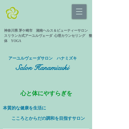
神奈川県 茅ケ崎市 湘南ヘルス＆ビューティーサロン
スリランカ式
アーユルヴェーダ 心理カウンセリング
整
体 YOGA
​アーユルヴェーダサロン ハナミズキ
Salon Hanamizuki
心と体にやすらぎを
本質的な健康を
生活に
​ こころとからだの調和を目指すサロン