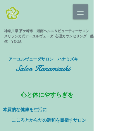
神奈川県 茅ケ崎市 湘南ヘルス＆ビューティーサロン
スリランカ式
アーユルヴェーダ 心理カウンセリング
整
体 YOGA
​アーユルヴェーダサロン ハナミズキ
Salon Hanamizuki
心と体にやすらぎを
本質的な健康を
生活に
​ こころとからだの調和を目指すサロン