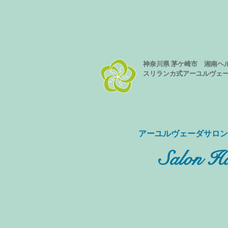
神奈川県 茅ケ崎市 湘南ヘ
スリランカ式
アーユルヴェ
​アーユルヴェーダサロ
Salon Ha