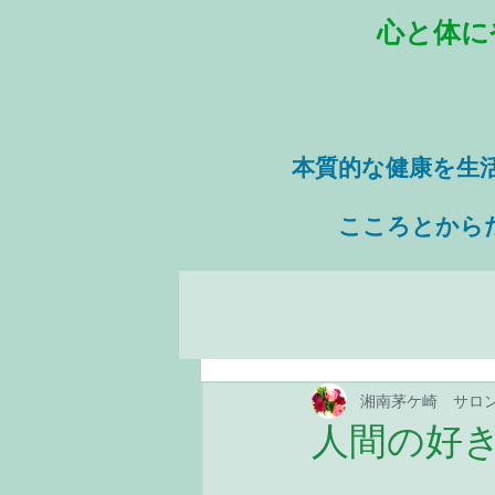
心と体に
本質的な健康を
生
​ こころとから
湘南茅ケ崎 サロ
人間の好