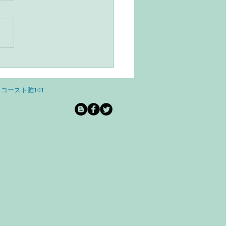
づくりに適した生活術
理面）
コースト雅101