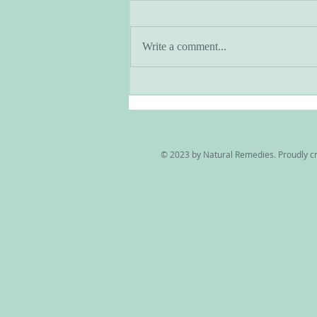
Write a comment...
ひとつの旅が終わり 新たな
旅の始まり
© 2023 by Natural Remedies. Proudly c