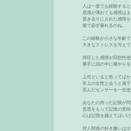
人は一度でも経験すると
意識が薄れても感情はま
置き去りにされた感情を
後で必ず暴れるのね。
この経験が小さな年齢で
大きなストレスを与えて
抑圧した感情が回想性侵
勝手に頭の中に横やりを
上司といると怒ってばか
年上の女性と会うと過干
歪んだセンサーを一生使
あなたの持った記憶が問
意思をもって記憶の意味
心は記憶を越えてはいけ
対人関係の好き嫌いはホ