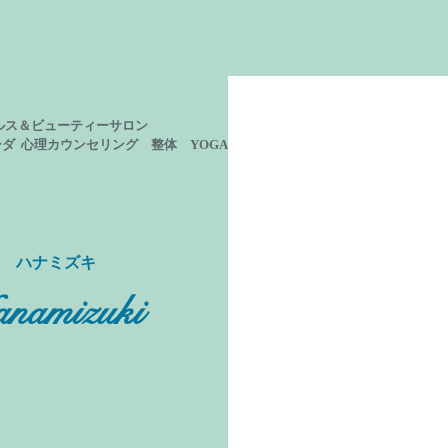
ルス＆ビューティーサロン
ーダ 心理カウンセリング
整体 YOGA
ン ハナミズキ
namizuki