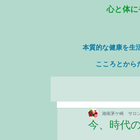
心と体に
本質的な健康を
生
​ こころとから
湘南茅ケ崎 サロ
今、時代