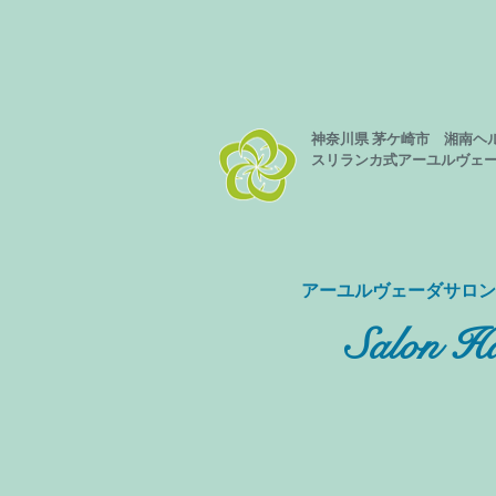
神奈川県 茅ケ崎市 湘南ヘ
スリランカ式
アーユルヴェ
​アーユルヴェーダサロ
Salon Ha