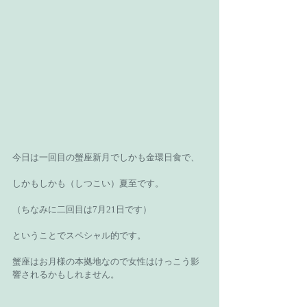
今日は一回目の蟹座新月でしかも金環日食で、
しかもしかも（しつこい）夏至です。
（ちなみに二回目は7月21日です）
ということでスペシャル的です。
蟹座はお月様の本拠地なので女性はけっこう影
響されるかもしれません。