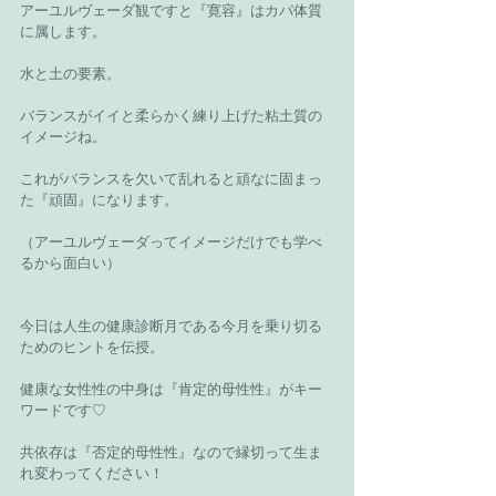
アーユルヴェーダ観ですと『寛容』はカパ体質
に属します。
水と土の要素。
バランスがイイと柔らかく練り上げた粘土質の
イメージね。
これがバランスを欠いて乱れると頑なに固まっ
た『頑固』になります。
（アーユルヴェーダってイメージだけでも学べ
るから面白い）
今日は人生の健康診断月である今月を乗り切る
ためのヒントを伝授。
健康な女性性の中身は『肯定的母性性』がキー
ワードです♡
共依存は『否定的母性性』なので縁切って生ま
れ変わってください！