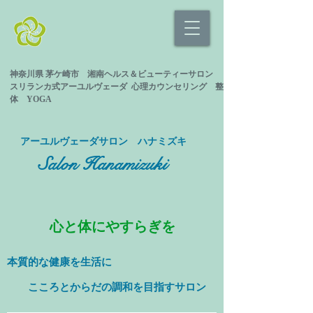
神奈川県 茅ケ崎市 湘南ヘルス＆ビューティーサロン
スリランカ式
アーユルヴェーダ 心理カウンセリング
整
体 YOGA
​アーユルヴェーダサロン ハナミズキ
Salon Hanamizuki
心と体にやすらぎを
本質的な健康を
生活に
​ こころとからだの調和を目指すサロン