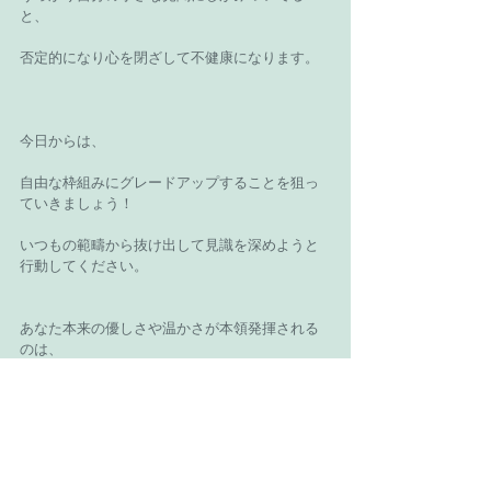
と、
否定的になり心を閉ざして不健康になります。
今日からは、
自由な枠組みにグレードアップすることを狙っ
ていきましょう！
いつもの範疇から抜け出して見識を深めようと
行動してください。
あなた本来の優しさや温かさが本領発揮される
のは、
健康な女性性のステージです、善は急げ！