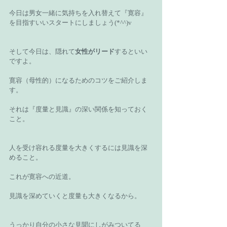
今日は男女一緒に気持ちを入れ替えて『寛容』
を目指すいいスタートにしましょう(*^^)v
そして今日は、隠れて
女性がリード
するといい
ですよ。
寛容（母性的）になるためのコツをご紹介しま
す。
それは『度量と見識』の深い関係を知っておく
こと。
人を受け容れる度量を大きくするには見識を深
めること。
これが寛容への近道。
見識を深めていくと度量も大きくなるから。
うっかり自分の小さな見聞にしがみついてる