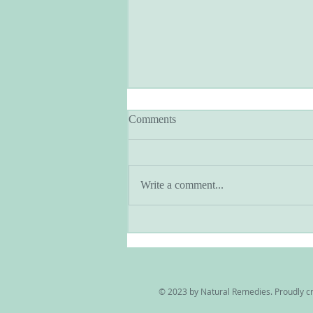
Comments
Write a comment...
アーユルヴェーダとヨガのあ
る暮らし・季節と共に生きる
© 2023 by Natural Remedies. Proudly c