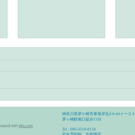
アーユルヴェーダとヨガのあ
アー
る暮らし・自分の特性を見定
る暮
めて活かす
然調
神奈川県茅ケ崎市東海岸北4-6-44イースト
茅ヶ崎駅南口徒歩13分
reated with
Wix.com
Tel : 090-3510-9134
完全予約制 女性限定