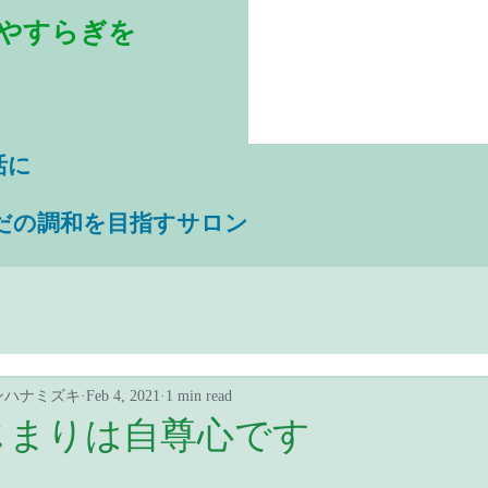
やすらぎを
活に
だの調和を目指すサロン
ンハナミズキ
Feb 4, 2021
1 min read
じまりは自尊心です