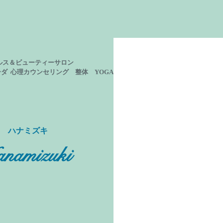
ルス＆ビューティーサロン
ーダ 心理カウンセリング
整体 YOGA
ン ハナミズキ
namizuki