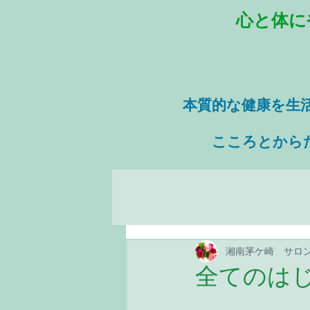
心と体に
本質的な健康を
生
​ こころとから
湘南茅ケ崎 サロ
全てのは