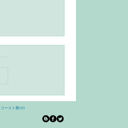
ユルヴェーダとヨガのあ
らし・スローライフと自
和を意識する
コースト雅101