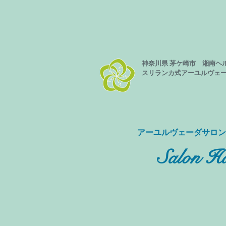
神奈川県 茅ケ崎市 湘南ヘ
スリランカ式
アーユルヴェ
​アーユルヴェーダサロ
Salon Ha