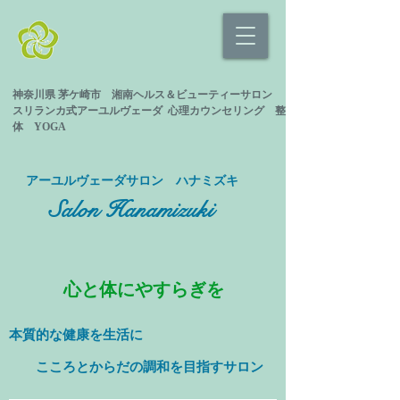
神奈川県 茅ケ崎市 湘南ヘルス＆ビューティーサロン
スリランカ式
アーユルヴェーダ 心理カウンセリング
整
体 YOGA
​アーユルヴェーダサロン ハナミズキ
Salon Hanamizuki
心と体にやすらぎを
本質的な健康を
生活に
​ こころとからだの調和を目指すサロン