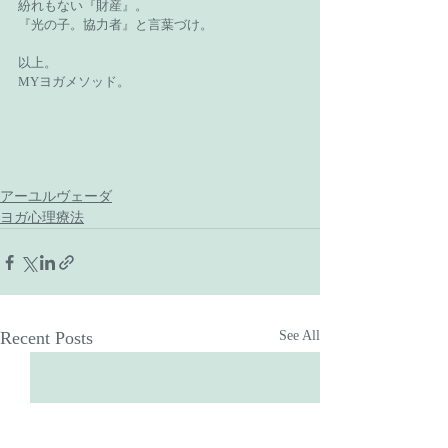
紛れもない『財産』。
『光の子。協力者』と言葉づけ。
以上。
MYヨガメソッド。
アーユルヴェーダ
ヨガ心理療法
Recent Posts
See All