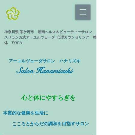
神奈川県 茅ケ崎市 湘南ヘルス＆ビューティーサロン
スリランカ式
アーユルヴェーダ 心理カウンセリング
整
体 YOGA
​アーユルヴェーダサロン ハナミズキ
Salon Hanamizuki
心と体にやすらぎを
本質的な健康を
生活に
​ こころとからだの調和を目指すサロン