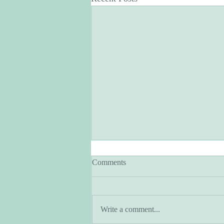
Comments
Write a comment...