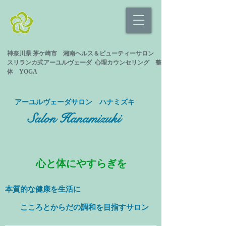
神奈川県 茅ケ崎市 湘南ヘルス＆ビューティーサロン
スリランカ式
アーユルヴェーダ 心理カウンセリング
整
体 YOGA
​アーユルヴェーダサロン ハナミズキ
Salon Hanamizuki
心と体にやすらぎを
本質的な健康を
生活に
​ こころとからだの調和を目指すサロン