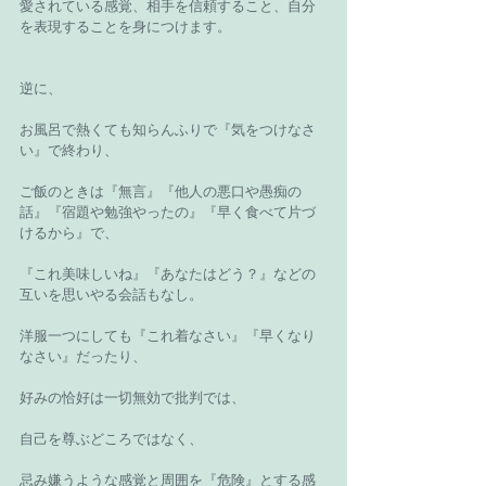
愛されている感覚、相手を信頼すること、自分
を表現することを身につけます。
逆に、
お風呂で熱くても知らんふりで『気をつけなさ
い』で終わり、
ご飯のときは『無言』『他人の悪口や愚痴の
話』『宿題や勉強やったの』『早く食べて片づ
けるから』で、
『これ美味しいね』『あなたはどう？』などの
互いを思いやる会話もなし。
洋服一つにしても『これ着なさい』『早くなり
なさい』だったり、
好みの恰好は一切無効で批判では、
自己を尊ぶどころではなく、
忌み嫌うような感覚と周囲を『危険』とする感