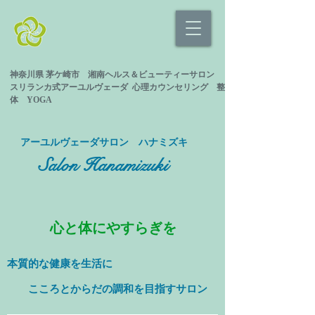
神奈川県 茅ケ崎市 湘南ヘルス＆ビューティーサロン
スリランカ式
アーユルヴェーダ 心理カウンセリング
整
体 YOGA
​アーユルヴェーダサロン ハナミズキ
Salon Hanamizuki
心と体にやすらぎを
本質的な健康を
生活に
​ こころとからだの調和を目指すサロン