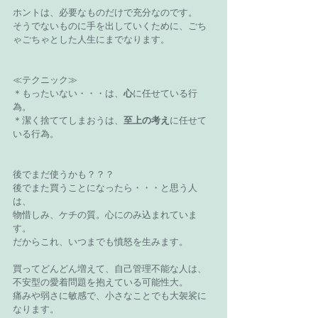
ホントは、必要なものだけで充分なのです。
そうでないものに手を出していくために、ごち
ゃごちゃとした人生にまでなります。
≪テクニック≫
＊もったいない・・・は、
心
に任せている行
為。
＊潔く捨ててしまおうは、
至上の考え
に任せて
いる行為。
後でまだ使うかも？？？
後でまた買うことになったら・・・と思う人
は、
物惜しみ、ケチの質。心にのみ込まれていま
す。
だからこれ、いつまでも憤怒を生みます。
買ってどんどん増えて、自己管理不能な人は、
不安型の愛着問題を抱えている可能性大。
痛みや弱さに敏感で、小さなことでも大袈裟に
なります。