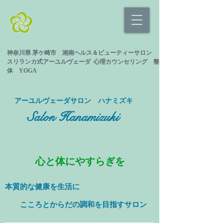
神奈川県 茅ケ崎市 湘南ヘルス＆ビューティーサロン
スリランカ式
アーユルヴェーダ 心理カウンセリング
整
体 YOGA
​アーユルヴェーダサロン ハナミズキ
Salon Hanamizuki
心と体にやすらぎを
本質的な健康を
生活に
​ こころとからだの調和を目指すサロン