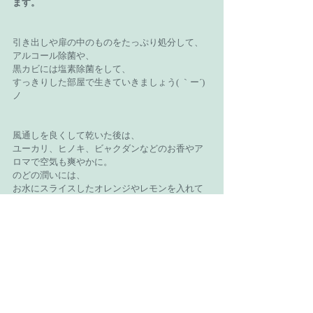
ます。
引き出しや扉の中のものをたっぷり処分して、
アルコール除菌や、
黒カビには塩素除菌をして、
すっきりした部屋で生きていきましょう( ｀ー´)
ノ
風通しを良くして乾いた後は、
ユーカリ、ヒノキ、ビャクダンなどのお香やア
ロマで空気も爽やかに。
のどの潤いには、
お水にスライスしたオレンジやレモンを入れて
召し上がると疲れの予防になります。
ほてった身体を休ませて、心が和んでくれます
よ。