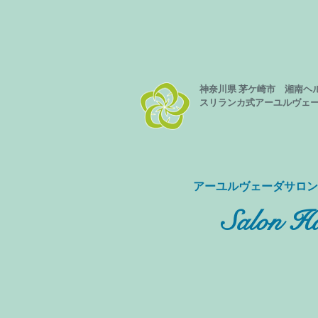
神奈川県 茅ケ崎市 湘南ヘ
スリランカ式
アーユルヴェ
​アーユルヴェーダサロ
Salon Ha