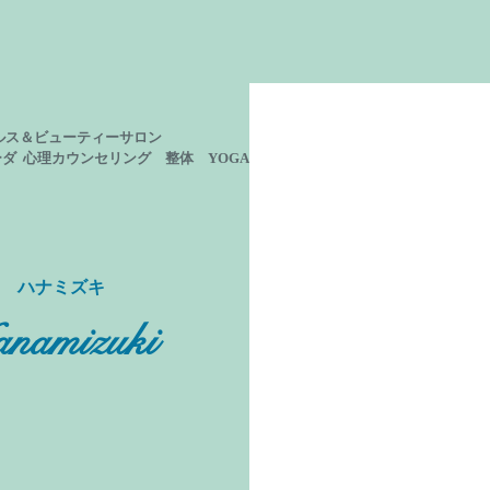
ルス＆ビューティーサロン
ーダ 心理カウンセリング
整体 YOGA
ン ハナミズキ
namizuki