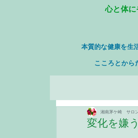
心と体に
本質的な健康を
生
​ こころとから
湘南茅ケ崎 サロ
変化を嫌