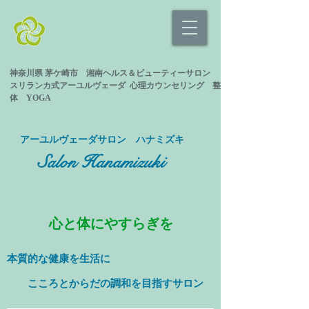
神奈川県 茅ケ崎市 湘南ヘルス＆ビューティーサロン
スリランカ式
アーユルヴェーダ 心理カウンセリング
整
体 YOGA
​アーユルヴェーダサロン ハナミズキ
Salon Hanamizuki
心と体にやすらぎを
本質的な健康を
生活に
​ こころとからだの調和を目指すサロン