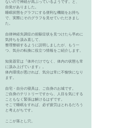
ないので神経が高ぶっているようです。と、
自覚がありました。
睡眠状態をグラフにする便利な機能をお持ち
で、実際にそのグラフを見せていただきまし
た。
自律神経失調症の前駆症状を見つけたら早めに
気持ちを汲み直して、
整理整頓するように説明しましたが、もう一
つ、気分の転換に役立つ情報をご紹介します。
知覚器官は『体外だけでなく、体内の状態も常
に汲み上げています』。
体内環境が悪ければ、気分は常に不愉快になり
ます。
自宅・自分の寝具は、ご自身のお城です。
ご自身のテリトリーですから、人目を気にする
こともなく緊張は解けるはずです。
そこで睡眠をすれば、必ず疲労はとれるだろう
と考えがちです。
ここが落とし穴。