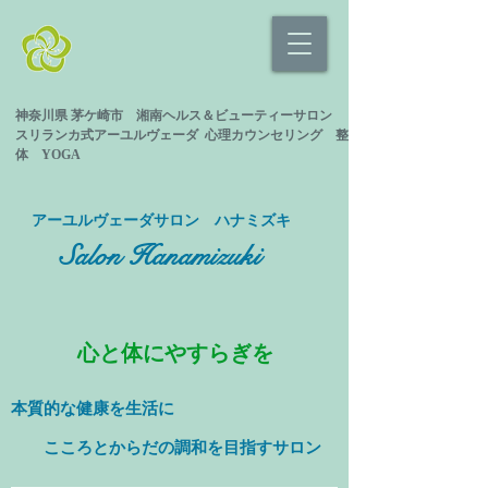
神奈川県 茅ケ崎市 湘南ヘルス＆ビューティーサロン
スリランカ式
アーユルヴェーダ 心理カウンセリング
整
体 YOGA
​アーユルヴェーダサロン ハナミズキ
Salon Hanamizuki
心と体にやすらぎを
本質的な健康を
生活に
​ こころとからだの調和を目指すサロン