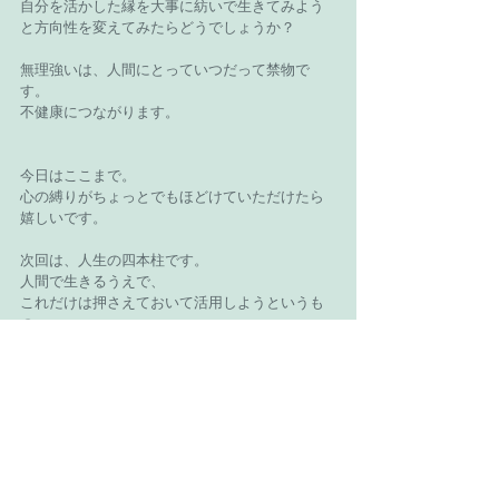
自分を活かした縁を大事に紡いで生きてみよう
と方向性を変えてみたらどうでしょうか？
無理強いは、人間にとっていつだって禁物で
す。
不健康につながります。
今日はここまで。
心の縛りがちょっとでもほどけていただけたら
嬉しいです。
次回は、人生の四本柱です。
人間で生きるうえで、
これだけは押さえておいて活用しようというも
の。
それを押さえて己の判断を頼りに秩序を作り、
それを自分の生き方の術とする方法は人生を豊
かにします。