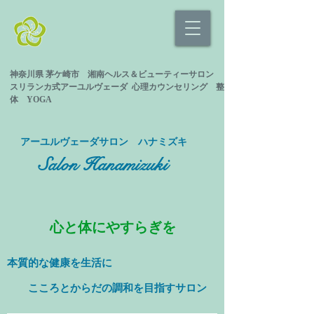
神奈川県 茅ケ崎市 湘南ヘルス＆ビューティーサロン
スリランカ式
アーユルヴェーダ 心理カウンセリング
整
体 YOGA
​アーユルヴェーダサロン ハナミズキ
Salon Hanamizuki
心と体にやすらぎを
本質的な健康を
生活に
​ こころとからだの調和を目指すサロン