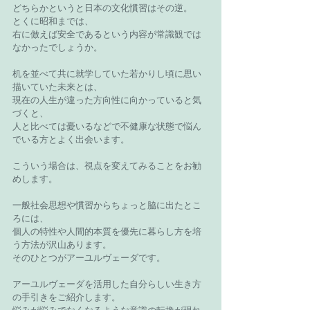
どちらかというと日本の文化慣習はその逆。
とくに昭和までは、
右に倣えば安全であるという内容が常識観では
なかったでしょうか。
机を並べて共に就学していた若かりし頃に思い
描いていた未来とは、
現在の人生が違った方向性に向かっていると気
づくと、
人と比べては憂いるなどで不健康な状態で悩ん
でいる方とよく出会います。
こういう場合は、視点を変えてみることをお勧
めします。
一般社会思想や慣習からちょっと脇に出たとこ
ろには、
個人の特性や人間的本質を優先に暮らし方を培
う方法が沢山あります。
そのひとつがアーユルヴェーダです。
アーユルヴェーダを活用した自分らしい生き方
の手引きをご紹介します。