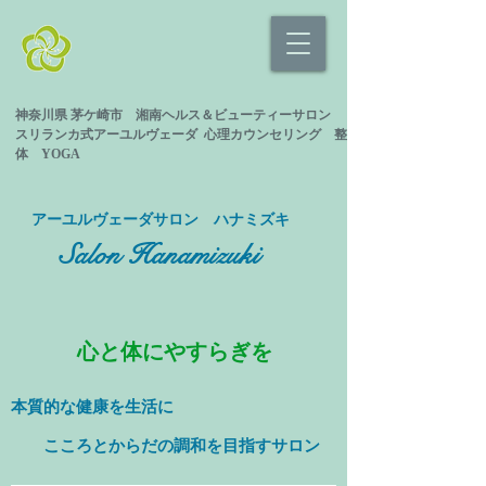
神奈川県 茅ケ崎市 湘南ヘルス＆ビューティーサロン
スリランカ式
アーユルヴェーダ 心理カウンセリング
整
体 YOGA
​アーユルヴェーダサロン ハナミズキ
Salon Hanamizuki
心と体にやすらぎを
本質的な健康を
生活に
​ こころとからだの調和を目指すサロン