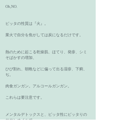
Oh,NO.
ピッタの性質は『火』。
業火で自分を焦がしては炭になるだけです。
熱のために起こる乾燥肌、ほてり、発疹、シミ
そばかすの増加、
ひび割れ、朝晩などに偏って出る湿疹、下痢、
ぢ。
肉食ガンガン。アルコールガンガン。
これらは要注意です。
メンタルデトックスと、ピッタ性にピッタりの
サロンオイルで、
心とお肌をケアしてください。