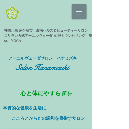
神奈川県 茅ケ崎市 湘南ヘルス＆ビューティーサロン
スリランカ式
アーユルヴェーダ 心理カウンセリング
整
体 YOGA
​アーユルヴェーダサロン ハナミズキ
Salon Hanamizuki
心と体にやすらぎを
本質的な健康を
生活に
​ こころとからだの調和を目指すサロン