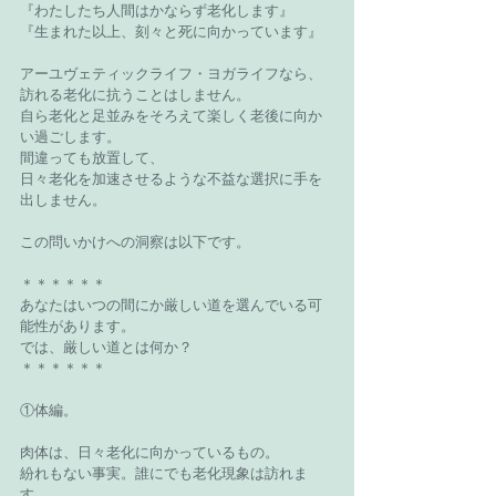
『わたしたち人間はかならず老化します』
『生まれた以上、刻々と死に向かっています』
アーユヴェティックライフ・ヨガライフなら、
訪れる老化に抗うことはしません。
自ら老化と足並みをそろえて楽しく老後に向か
い過ごします。
間違っても放置して、
日々老化を加速させるような不益な選択に手を
出しません。
この問いかけへの洞察は以下です。
＊＊＊＊＊＊
あなたはいつの間にか厳しい道を選んでいる可
能性があります。
では、厳しい道とは何か？
＊＊＊＊＊＊
①体編。
肉体は、日々老化に向かっているもの。
紛れもない事実。誰にでも老化現象は訪れま
す。