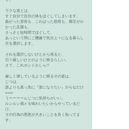
ラクな道とは、
すぐ自分で自分の体をほぐしてしまいます。
曲がった背骨も、こわばった肋骨も、重圧がか
かった足腰も、
さっさと短時間でほぐして、
あっという間にご機嫌で気分上々になる暮らし
方を選択します。
それを選択しないひとから視ると、
日々厳しいひとのように映るらしい。
さて、これホントかしら!?
厳しく律しているように映るその姿は、
じつは、
誰よりも真っ先に『楽になりたい』からなだけ
www
うーーーーんじつに気持ちがいい。
ルンルン感♬を味わいたいからやっているだ
け。
その行為の恩恵が大きいことを良く知ってま
す。