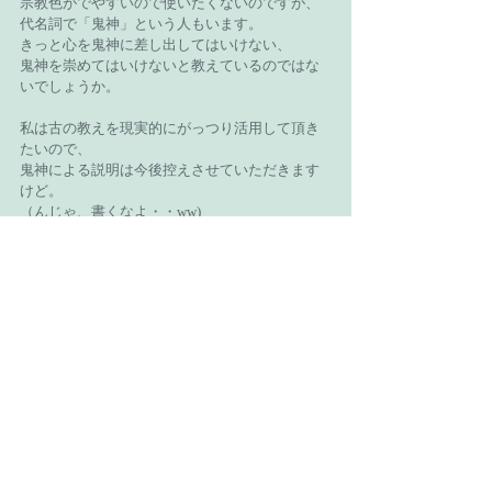
宗教色がでやすいので使いたくないのですが、
代名詞で「鬼神」という人もいます。
きっと心を鬼神に差し出してはいけない、
鬼神を崇めてはいけないと教えているのではな
いでしょうか。
私は古の教えを現実的にがっつり活用して頂き
たいので、
鬼神による説明は今後控えさせていただきます
けど。
（んじゃ、書くなよ・・ww)
以上です。
質問回答編でした。
Recent Posts
See All