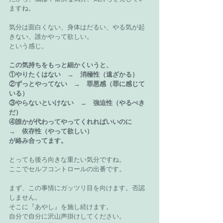
ますね。
気分は面白くない、身体はだるい、やる気が起
きない、誰かやって欲しい。
という感じ。
この気持ちをもっと細かくいうと、
①やりたくはない　→　消極性（遠ざかる）
②ずっとやってない　→　罪悪感（罪に感じて
いる）
③やらないといけない　→　強迫性（やるべき
だ）
④誰かが代わってやってくれればいいのに　
→　依存性（やって欲しい）
が絡み合ってます。
とっても後ろ向きな重たい気分ですね。
ここでセルフコントロールの出番です。
まず、この事情にガッツリ目を向けます。否認
しません。
そこに『あやし』を施し続けます。
自分で自分に沢山声掛けしてください。