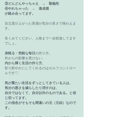
③どんどんやっちゃえ　→　勤勉性
④やれちゃった　→　達成感
が絡み合ってます。
自立度が上がった実感が気分の良さで味わえま
す。
良くみてください、人格まで一歩前進してます
でしょ。
身軽る・気軽な毎日
の作り方。
外からの影響を受けない、
内から輝く生活の作り方
。
彩り鮮やかにしてくれるのはセルフコントロー
ルです♡
気が重たい生活をずっとしてきている人は、
気分の悪さを減らしたり消すのは、
自分ではなくて、自分以外のものである。と信
じ切ってます。
この信念がそもそも間違いの元（元凶）なので
す。