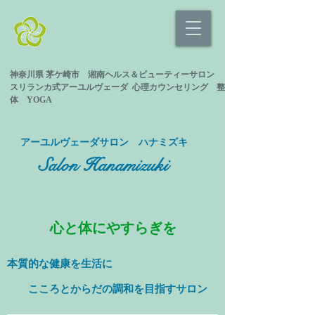
神奈川県 茅ケ崎市 湘南ヘルス＆ビューティーサロン
スリランカ式
アーユルヴェーダ 心理カウンセリング
整
体 YOGA
​アーユルヴェーダサロン ハナミズキ
Salon Hanamizuki
心と体にやすらぎを
本質的な健康を
生活に
​ こころとからだの調和を目指すサロン