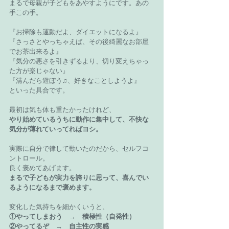
まるで母親が子どもをあやすようにです。あの
手この手。
『お掃除も運動だよ、ダイエットになるよ』
『さっさとやっちゃえば、その後綺麗なお部屋
でお茶出来るよ』
『気分の悪さを引きずるより、切り変えちゃっ
た方が楽じゃない』
『清んだら遊ぼう♫、好きなことしようよ』
といった具合です。
最初は気も体も重たかったけれど、
やり始めているうちに動作に集中して、不快な
気分が薄れていってればヨシ。
実際に自分で律して動いたのだから、セルフコ
ントロール。
良く褒めてあげます。
まるで子どもが実力を誇りに思って、喜んでい
るようになるまで褒めます。
変化した気持ちを細かくいうと、
①やってしまおう　→　積極性（自発性）
②やってるぞ　→　自主性の実感