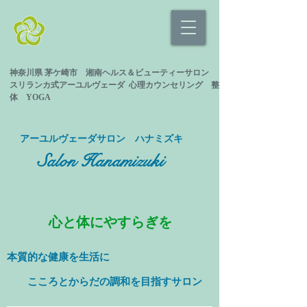
神奈川県 茅ケ崎市 湘南ヘルス＆ビューティーサロン
スリランカ式
アーユルヴェーダ 心理カウンセリング
整
体 YOGA
​アーユルヴェーダサロン ハナミズキ
Salon Hanamizuki
心と体にやすらぎを
本質的な健康を
生活に
​ こころとからだの調和を目指すサロン