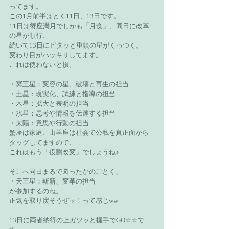
ってます。
この1月前半はとく11日、13日です。
11日は蟹座満月でしかも「月食」、同日に改革
の星が順行、
続いて13日にピタッと重鎮の星がくっつく。
変わり目がハッキリしてます。
これは使わないと損。
・冥王星：変容の星、破壊と再生の担当
・土星：現実化、試練と指導の担当
・木星：拡大と表明の担当
・水星：思考や情報を伝達する担当
・太陽：意思や行動の担当
蟹座は家庭、山羊座は社会で公私を真正面から
タッグしてますので、
これはもう「役割改変」でしょうね♪
そこへ同日まるで図ったかのごとく、
・天王星：斬新、変革の担当
が参加するのね。
正気を取り戻そうぜッ！って感じww
13日に両者納得の上ガツッと握手でGO☆☆で