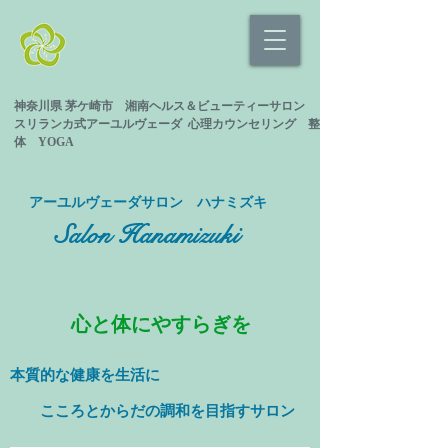
神奈川県 茅ケ崎市 湘南ヘルス＆ビューティーサロン
スリランカ式
アーユルヴェーダ 心理カウンセリング
整
体 YOGA
​アーユルヴェーダサロン ハナミズキ
Salon Hanamizuki
心と体にやすらぎを
本質的な健康を
生活に
​ こころとからだの調和を目指すサロン