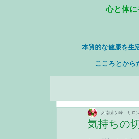
心と体に
本質的な健康を
生
​ こころとから
湘南茅ケ崎 サロ
気持ちの