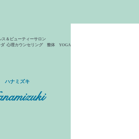
ルス＆ビューティーサロン
ーダ 心理カウンセリング
整体 YOGA
ン ハナミズキ
namizuki