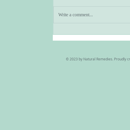
Write a comment...
アーユルヴェーダとヨガのあ
る暮らし・季節と共に生きる
© 2023 by Natural Remedies. Proudly c