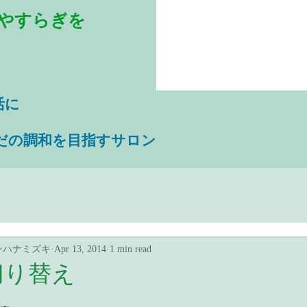
やすらぎを
活に
だの調和を目指すサロン
ンハナミズキ
Apr 13, 2014
1 min read
切り替え