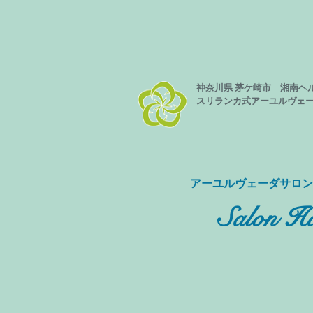
神奈川県 茅ケ崎市 湘南ヘ
スリランカ式
アーユルヴェ
​アーユルヴェーダサロ
Salon Ha