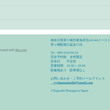
アーユルヴェーダとヨガのあ
アー
る暮らし・自分の特性を見定
る暮
めて活かす
然調
神奈川県茅ケ崎市東海岸北4-6-44イースト
茅ヶ崎駅南口徒歩13分
reated with
Wix.com
Tel : 090-3510-9134
完全予約制 女性限定
定休日 不定休
営業時間 10:00～18:00
​駐輪場あり 駐車場なし
お問い合わせ・ご予約メールアドレス
ryohanamizuki@gmail.com
-Chigasaki-Kanagawa-Japan