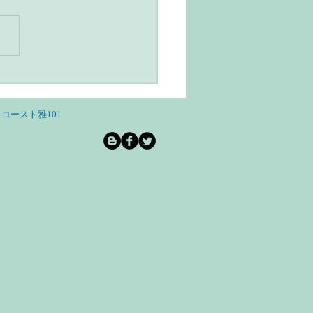
ユルヴェーダとヨガのあ
らし・スローライフと自
和を意識する
コースト雅101