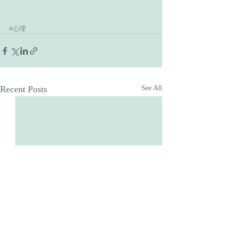
#心理
Recent Posts
See All