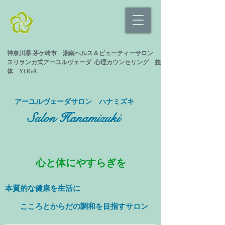
神奈川県 茅ケ崎市 湘南ヘルス＆ビューティーサロン
スリランカ式
アーユルヴェーダ 心理カウンセリング
整
体 YOGA
​アーユルヴェーダサロン ハナミズキ
Salon Hanamizuki
心と体にやすらぎを
本質的な健康を
生活に
​ こころとからだの調和を目指すサロン