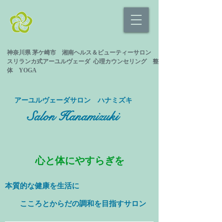
神奈川県 茅ケ崎市 湘南ヘルス＆ビューティーサロン
スリランカ式
アーユルヴェーダ 心理カウンセリング
整
体 YOGA
​アーユルヴェーダサロン ハナミズキ
Salon Hanamizuki
心と体にやすらぎを
本質的な健康を
生活に
​ こころとからだの調和を目指すサロン