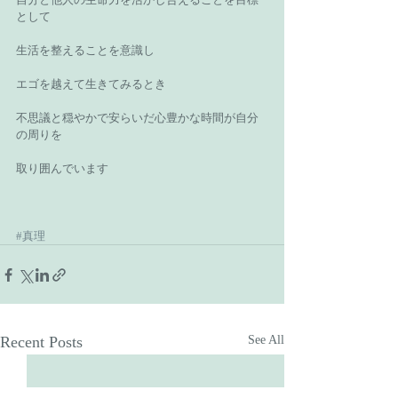
として 
生活を整えることを意識し 
エゴを越えて生きてみるとき　 
不思議と穏やかで安らいだ心豊かな時間が自分
の周りを 
取り囲んでいます 
#真理
Recent Posts
See All