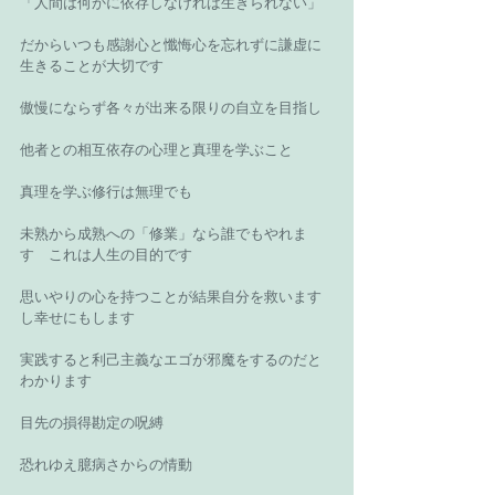
「人間は何かに依存しなければ生きられない」 
だからいつも感謝心と懺悔心を忘れずに謙虚に
生きることが大切です 
傲慢にならず各々が出来る限りの自立を目指し 
他者との相互依存の心理と真理を学ぶこと 
真理を学ぶ修行は無理でも 
未熟から成熟への「修業」なら誰でもやれま
す　これは人生の目的です 
思いやりの心を持つことが結果自分を救います
し幸せにもします 
実践すると利己主義なエゴが邪魔をするのだと
わかります 
目先の損得勘定の呪縛 
恐れゆえ臆病さからの情動 