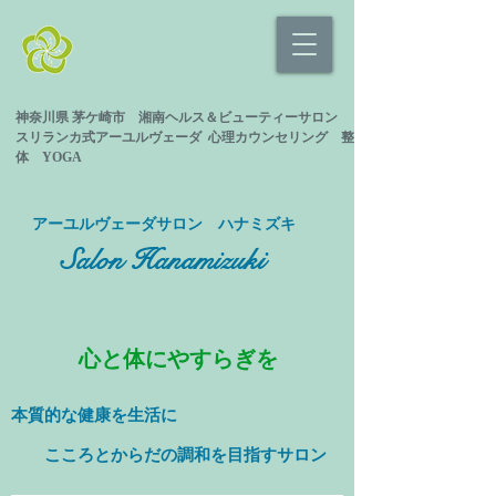
神奈川県 茅ケ崎市 湘南ヘルス＆ビューティーサロン
スリランカ式
アーユルヴェーダ 心理カウンセリング
整
体 YOGA
​アーユルヴェーダサロン ハナミズキ
Salon Hanamizuki
心と体にやすらぎを
本質的な健康を
生活に
​ こころとからだの調和を目指すサロン