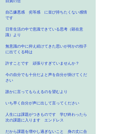
自責の念
自己嫌悪感　劣等感　に並び持ちたくない感情
です
日常生活の中で意識できている思考（顕在意
識）より
無意識の中に抑え続けてきた思いが何かの拍子
に出てくる時は
許すことです　頑張りすぎていませんか？
今の自分でも十分だよと声を自分が掛けてくだ
さい
誰かに言ってもらえるのを望むより
いち早く自分が声に出して言ってください
人生には課題がつきものです　学び終わったら
次の課題に入ります　エンドレス
だから課題を増やし過ぎないこと　身の丈に合