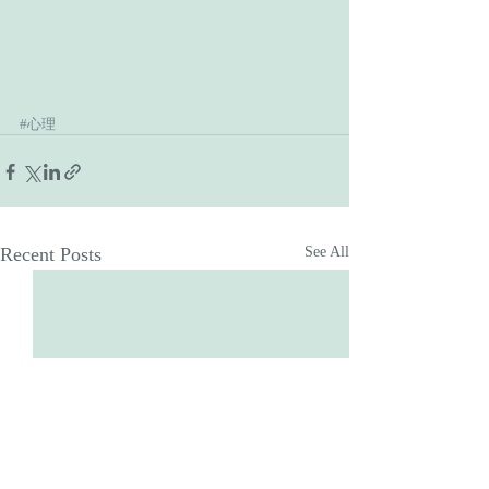
#心理
Recent Posts
See All