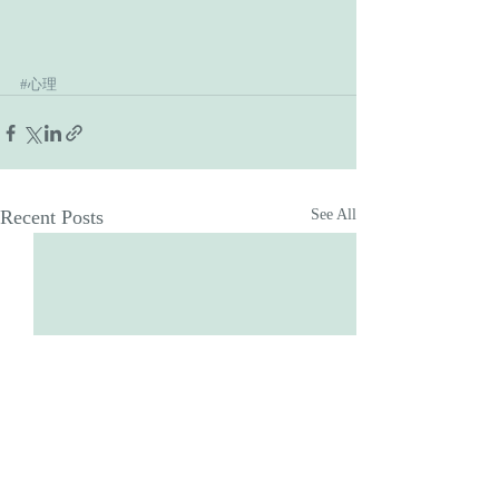
#心理
Recent Posts
See All