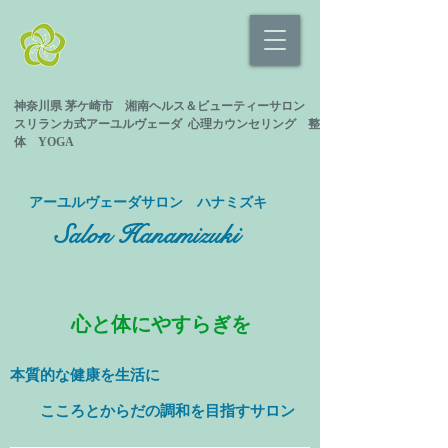
神奈川県 茅ケ崎市 湘南ヘルス＆ビューティーサロン
スリランカ式
アーユルヴェーダ 心理カウンセリング
整
体 YOGA
​アーユルヴェーダサロン ハナミズキ
Salon Hanamizuki
心と体にやすらぎを
本質的な健康を
生活に
​ こころとからだの調和を目指すサロン