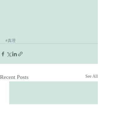
#真理
Recent Posts
See All