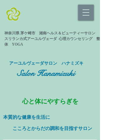
神奈川県 茅ケ崎市 湘南ヘルス＆ビューティーサロン
スリランカ式
アーユルヴェーダ 心理カウンセリング
整
体 YOGA
​アーユルヴェーダサロン ハナミズキ
Salon Hanamizuki
心と体にやすらぎを
本質的な健康を
生活に
​ こころとからだの調和を目指すサロン