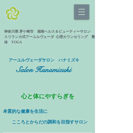
神奈川県 茅ケ崎市 湘南ヘルス＆ビューティーサロン
スリランカ式
アーユルヴェーダ 心理カウンセリング
整
体 YOGA
​アーユルヴェーダサロン ハナミズキ
Salon Hanamizuki
心と体にやすらぎを
本質的な健康を
生活に
​ こころとからだの調和を目指すサロン