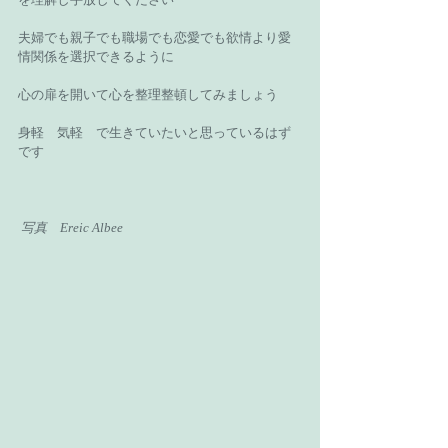
夫婦でも親子でも職場でも恋愛でも欲情より愛
情関係を選択できるように 
心の扉を開いて心を整理整頓してみましょう 
身軽　気軽　で生きていたいと思っているはず
です 
写真　Ereic Albee