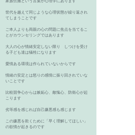
家族伝搬という言葉が心理学にあります 
世代を越えて同じような心理状態が繰り返され
てしまうことです 
ご本人よりも両親の心の問題に焦点を当てるこ
とがカウンセリングではあります 
大人の心が情緒安定しない限り　しつけを受け
る子ども達は犠牲になります 
愛情ある環境は作られていないからです　 
情緒の安定とは怒りの感情に振り回されていな
いことです 
比較競争心からは嫉妬心、敵愾心、防衛心が起
こります 
劣等感を感じれば自己嫌悪感も感じます 
この嫌悪を欺くために「早く理解してほしい」
の欲情が起きるのです 