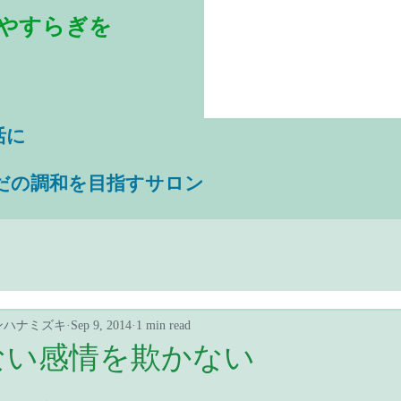
やすらぎを
活に
だの調和を目指すサロン
ンハナミズキ
Sep 9, 2014
1 min read
ない感情を欺かない