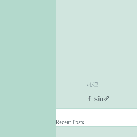
#心理
Recent Posts