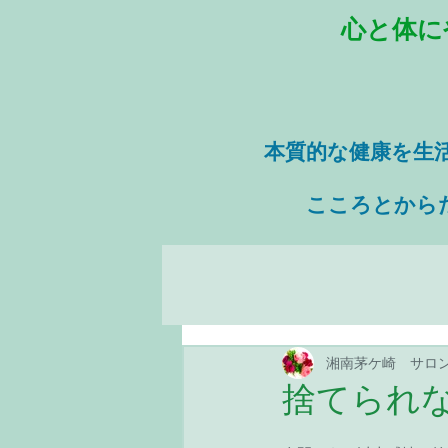
心と体に
本質的な健康を
生
​ こころとから
湘南茅ケ崎 サロ
捨てられ