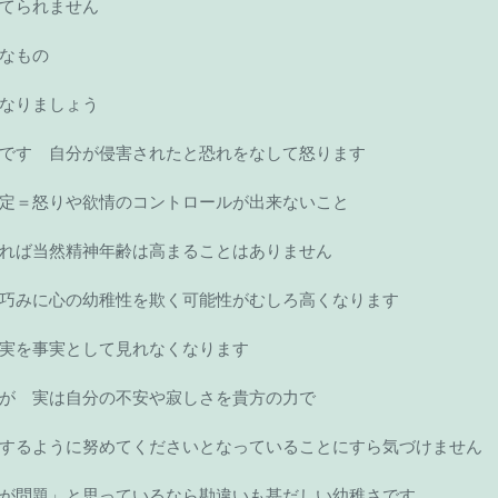
てられません 
なもの 
なりましょう 
です　自分が侵害されたと恐れをなして怒ります 
定＝怒りや欲情のコントロールが出来ないこと 
れば当然精神年齢は高まることはありません 
巧みに心の幼稚性を欺く可能性がむしろ高くなります 
実を事実として見れなくなります　 
が　実は自分の不安や寂しさを貴方の力で 
するように努めてくださいとなっていることにすら気づけません 
が問題」と思っているなら勘違いも甚だしい幼稚さです 