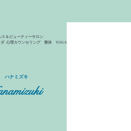
ルス＆ビューティーサロン
ーダ 心理カウンセリング
整体 YOGA
ン ハナミズキ
namizuki