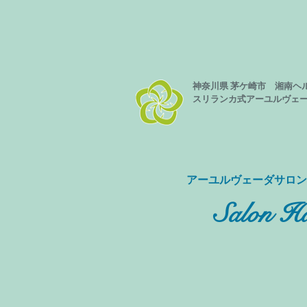
神奈川県 茅ケ崎市 湘南ヘ
スリランカ式
アーユルヴェ
​アーユルヴェーダサロ
Salon Ha