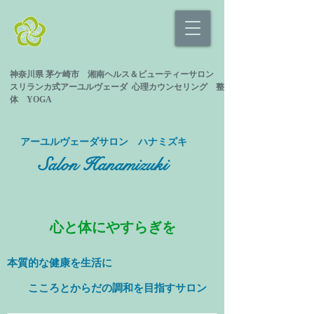
神奈川県 茅ケ崎市 湘南ヘルス＆ビューティーサロン
スリランカ式
アーユルヴェーダ 心理カウンセリング
整
体 YOGA
​アーユルヴェーダサロン ハナミズキ
Salon Hanamizuki
心と体にやすらぎを
本質的な健康を
生活に
​ こころとからだの調和を目指すサロン