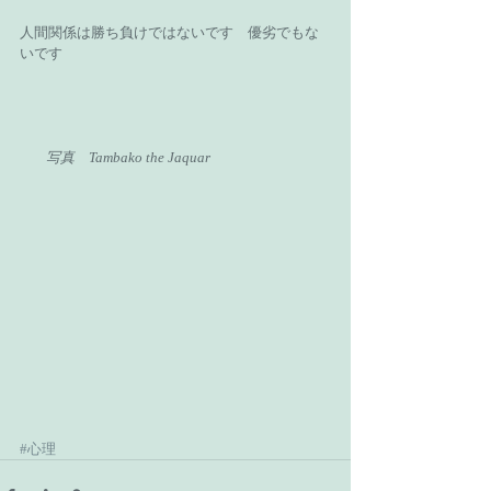
人間関係は勝ち負けではないです　優劣でもな
いです 
       写真　Tambako the Jaquar
#心理