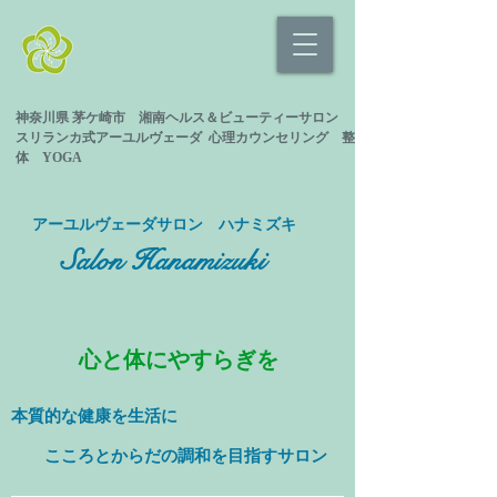
神奈川県 茅ケ崎市 湘南ヘルス＆ビューティーサロン
スリランカ式
アーユルヴェーダ 心理カウンセリング
整
体 YOGA
​アーユルヴェーダサロン ハナミズキ
Salon Hanamizuki
心と体にやすらぎを
本質的な健康を
生活に
​ こころとからだの調和を目指すサロン