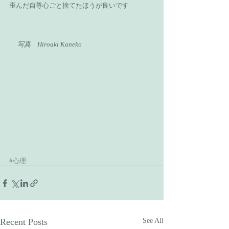
歪んだ自尊心ごと捨てたほうが良いです 
　写真　Hiroaki Kaneko
#心理
Recent Posts
See All