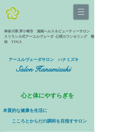
神奈川県 茅ケ崎市 湘南ヘルス＆ビューティーサロン
スリランカ式
アーユルヴェーダ 心理カウンセリング
整
体 YOGA
​アーユルヴェーダサロン ハナミズキ
Salon Hanamizuki
心と体にやすらぎを
本質的な健康を
生活に
​ こころとからだの調和を目指すサロン