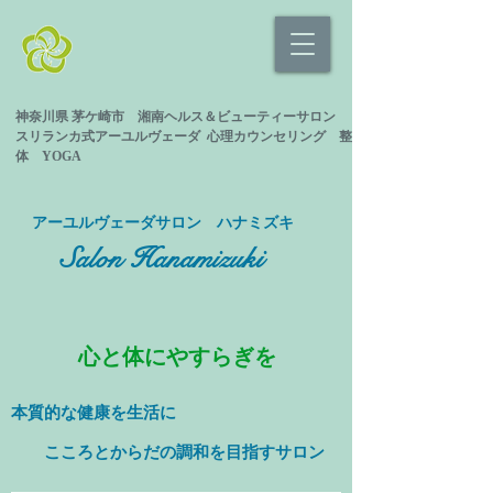
神奈川県 茅ケ崎市 湘南ヘルス＆ビューティーサロン
スリランカ式
アーユルヴェーダ 心理カウンセリング
整
体 YOGA
​アーユルヴェーダサロン ハナミズキ
Salon Hanamizuki
心と体にやすらぎを
本質的な健康を
生活に
​ こころとからだの調和を目指すサロン