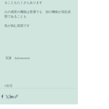
ることもたくさんあります 
心の感受の機能は普通でも　頭の機能が混乱状
態であることも 
気が病む原因です 
写真　Infomastem
#真理