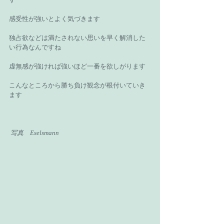
感受性が強いとよく気づきます 
独占欲などは満たされない思いを早く解消した
い行為なんですね 
虚無感が強ければ強いほど一番を欲しがります 
こんなところから勝ち負け観念が根付いていき
ます 
写真　Eselsmann