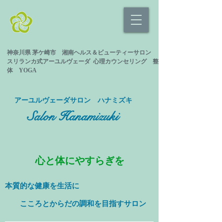
神奈川県 茅ケ崎市 湘南ヘルス＆ビューティーサロン
スリランカ式
アーユルヴェーダ 心理カウンセリング
整
体 YOGA
​アーユルヴェーダサロン ハナミズキ
Salon Hanamizuki
心と体にやすらぎを
本質的な健康を
生活に
​ こころとからだの調和を目指すサロン