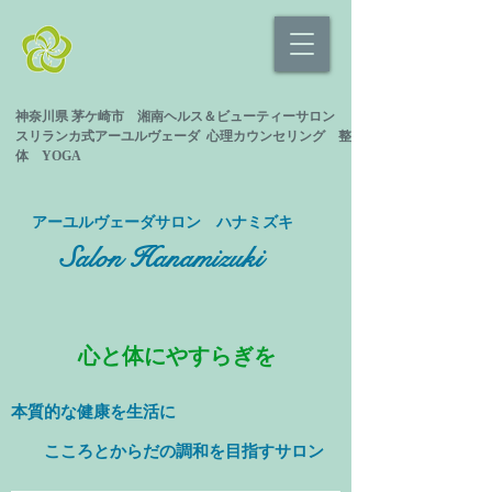
神奈川県 茅ケ崎市 湘南ヘルス＆ビューティーサロン
スリランカ式
アーユルヴェーダ 心理カウンセリング
整
体 YOGA
​アーユルヴェーダサロン ハナミズキ
Salon Hanamizuki
心と体にやすらぎを
本質的な健康を
生活に
​ こころとからだの調和を目指すサロン