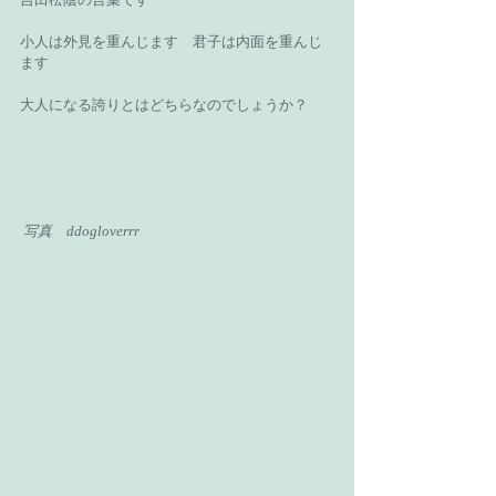
小人は外見を重んじます　君子は内面を重んじ
ます 
大人になる誇りとはどちらなのでしょうか？ 
写真　ddogloverrr