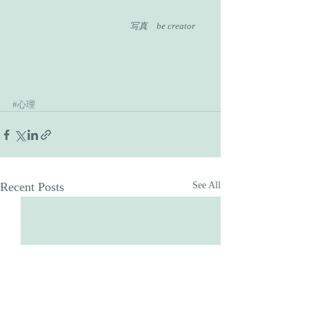
　　　　　　　                      　写真　be creator
#心理
Recent Posts
See All