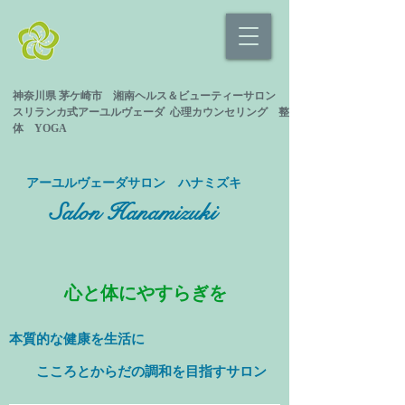
神奈川県 茅ケ崎市 湘南ヘルス＆ビューティーサロン
スリランカ式
アーユルヴェーダ 心理カウンセリング
整
体 YOGA
​アーユルヴェーダサロン ハナミズキ
Salon Hanamizuki
心と体にやすらぎを
本質的な健康を
生活に
​ こころとからだの調和を目指すサロン