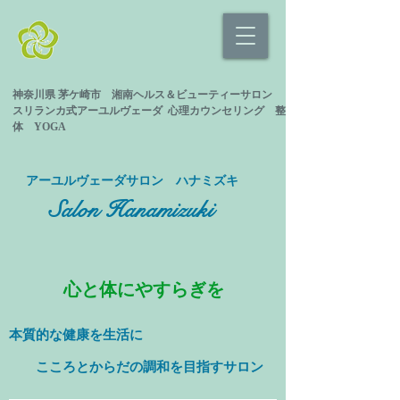
神奈川県 茅ケ崎市 湘南ヘルス＆ビューティーサロン
スリランカ式
アーユルヴェーダ 心理カウンセリング
整
体 YOGA
​アーユルヴェーダサロン ハナミズキ
Salon Hanamizuki
心と体にやすらぎを
本質的な健康を
生活に
​ こころとからだの調和を目指すサロン