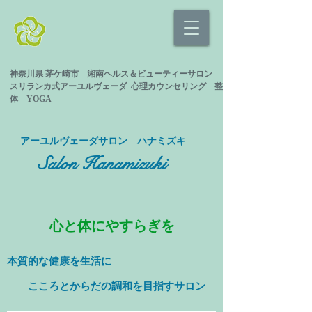
神奈川県 茅ケ崎市 湘南ヘルス＆ビューティーサロン
スリランカ式
アーユルヴェーダ 心理カウンセリング
整
体 YOGA
​アーユルヴェーダサロン ハナミズキ
Salon Hanamizuki
心と体にやすらぎを
本質的な健康を
生活に
​ こころとからだの調和を目指すサロン