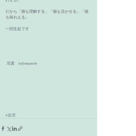
だから「個も理解する」「個も活かせる」「個
も味わえる」 
一回生起です 
写真　infomastem
#真理