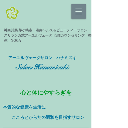
神奈川県 茅ケ崎市 湘南ヘルス＆ビューティーサロン
スリランカ式
アーユルヴェーダ 心理カウンセリング
整
体 YOGA
​アーユルヴェーダサロン ハナミズキ
Salon Hanamizuki
心と体にやすらぎを
本質的な健康を
生活に
​ こころとからだの調和を目指すサロン