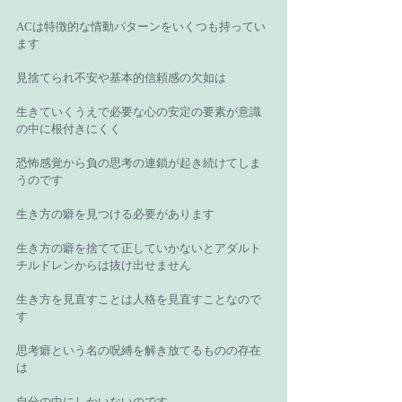
ACは特徴的な情動パターンをいくつも持ってい
ます 
見捨てられ不安や基本的信頼感の欠如は 
生きていくうえで必要な心の安定の要素が意識
の中に根付きにくく 
恐怖感覚から負の思考の連鎖が起き続けてしま
うのです 
生き方の癖を見つける必要があります 
生き方の癖を捨てて正していかないとアダルト
チルドレンからは抜け出せません 
生き方を見直すことは人格を見直すことなので
す 
思考癖という名の呪縛を解き放てるものの存在
は 
自分の中にしかいないのです 