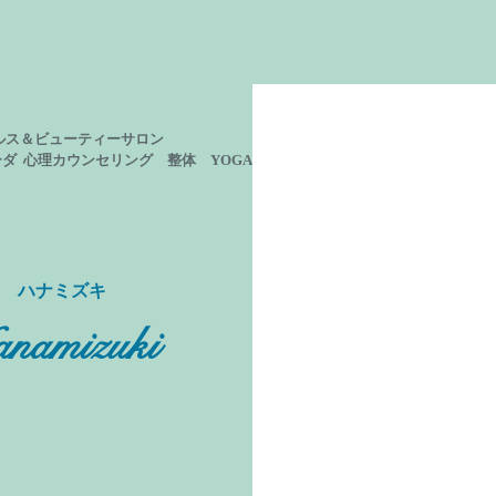
ルス＆ビューティーサロン
ーダ 心理カウンセリング
整体 YOGA
ン ハナミズキ
namizuki