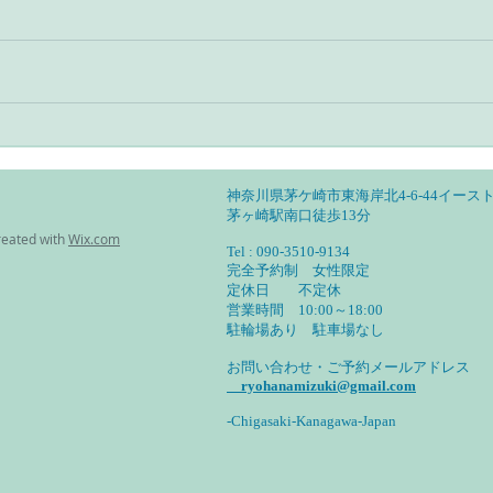
アーユルヴェーダとヨガのあ
アー
る暮らし・自分の特性を見定
る暮
めて活かす
然調
神奈川県茅ケ崎市東海岸北4-6-44イースト
茅ヶ崎駅南口徒歩13分
reated with
Wix.com
Tel : 090-3510-9134
完全予約制 女性限定
定休日 不定休
営業時間 10:00～18:00
​駐輪場あり 駐車場なし
お問い合わせ・ご予約メールアドレス
ryohanamizuki@gmail.com
-Chigasaki-Kanagawa-Japan