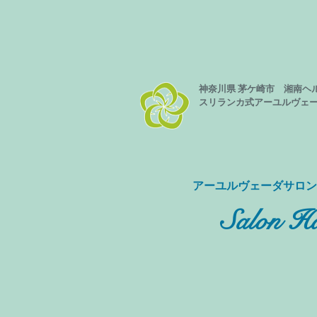
神奈川県 茅ケ崎市 湘南ヘ
スリランカ式
アーユルヴェ
​アーユルヴェーダサロ
Salon Ha