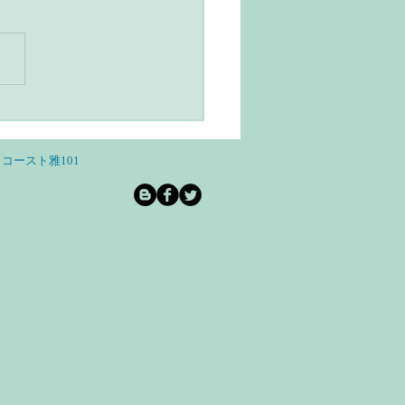
ユルヴェーダとヨガのあ
らし・スローライフと自
和を意識する
コースト雅101