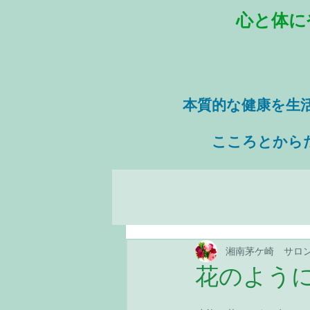
心と体に
本質的な健康を
生
​ こころとから
湘南茅ケ崎 サロ
花のよう