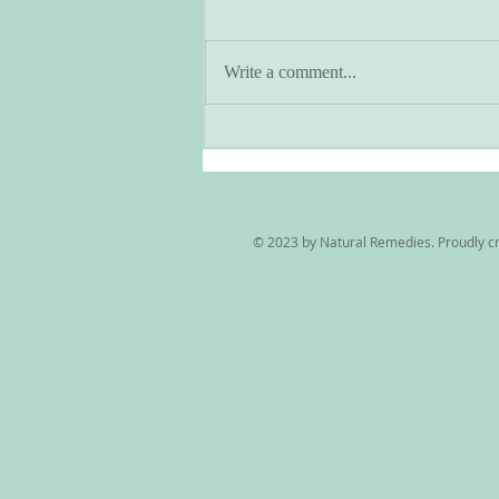
Write a comment...
アーユルヴェーダとヨガのあ
る暮らし・季節と共に生きる
© 2023 by Natural Remedies. Proudly c