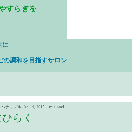
やすらぎを
活に
だの調和を目指すサロン
ンハナミズキ
Jan 14, 2015
1 min read
にひらく