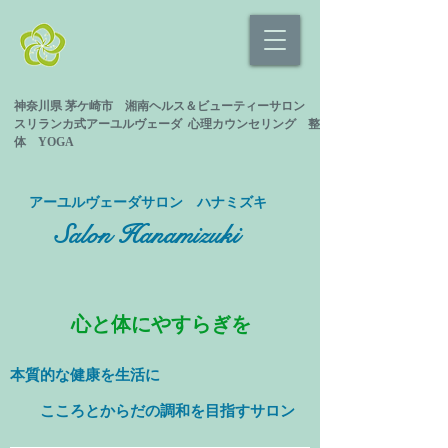
神奈川県 茅ケ崎市 湘南ヘルス＆ビューティーサロン
スリランカ式
アーユルヴェーダ 心理カウンセリング
整
体 YOGA
​アーユルヴェーダサロン ハナミズキ
Salon Hanamizuki
心と体にやすらぎを
本質的な健康を
生活に
​ こころとからだの調和を目指すサロン