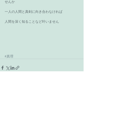
せんか 
一人の人間と真剣に向き合わなければ 
人間を深く知ることなど叶いません 
#真理
Recent Posts
See All