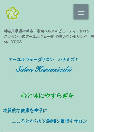
神奈川県 茅ケ崎市 湘南ヘルス＆ビューティーサロン
スリランカ式
アーユルヴェーダ 心理カウンセリング
整
体 YOGA
​アーユルヴェーダサロン ハナミズキ
Salon Hanamizuki
心と体にやすらぎを
本質的な健康を
生活に
​ こころとからだの調和を目指すサロン